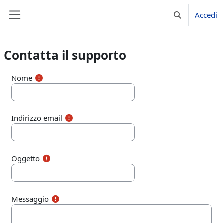
Vai al contenuto principale
Accedi
Attiva/disattiv
Pannello laterale
Contatta il supporto
Nome
Indirizzo email
Oggetto
Messaggio